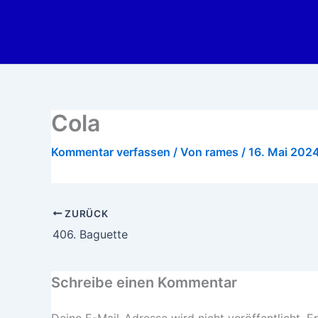
Zum
Inhalt
springen
Cola
Kommentar verfassen
/ Von
rames
/
16. Mai 202
ZURÜCK
406. Baguette
Schreibe einen Kommentar
Deine E-Mail-Adresse wird nicht veröffentlicht.
Er