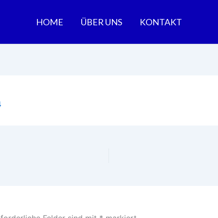
HOME
ÜBER UNS
KONTAKT
4
forderliche Felder sind mit
*
markiert