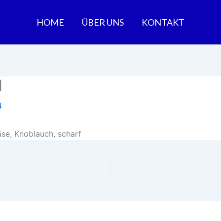
HOME
ÜBER UNS
KONTAKT
l
4
äse, Knoblauch, scharf