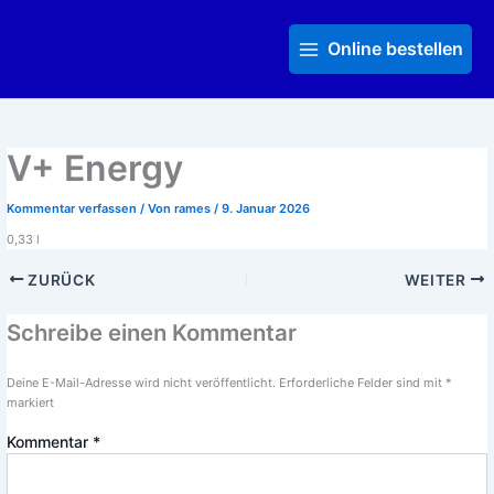
Zum
Main
Inhalt
Menu
Online bestellen
springen
V+ Energy
Kommentar verfassen
/ Von
rames
/
9. Januar 2026
0,33 l
ZURÜCK
WEITER
Schreibe einen Kommentar
Deine E-Mail-Adresse wird nicht veröffentlicht.
Erforderliche Felder sind mit
*
markiert
Kommentar
*