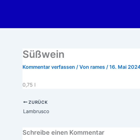
Zum
Inhalt
springen
Süßwein
Kommentar verfassen
/ Von
rames
/
16. Mai 202
0,75 l
ZURÜCK
Lambrusco
Schreibe einen Kommentar