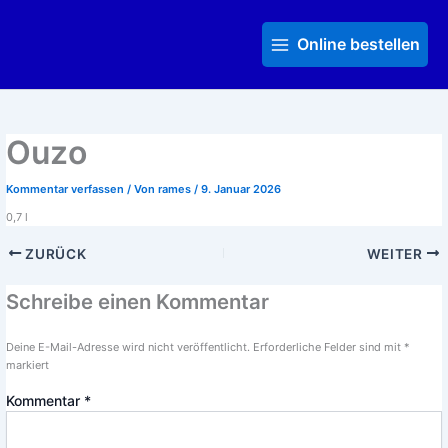
Zum
Main
Inhalt
Menu
Online bestellen
springen
Ouzo
Kommentar verfassen
/ Von
rames
/
9. Januar 2026
0,7 l
ZURÜCK
WEITER
Schreibe einen Kommentar
Deine E-Mail-Adresse wird nicht veröffentlicht.
Erforderliche Felder sind mit
*
markiert
Kommentar
*