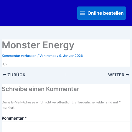
Zum
Main
Inhalt
Menu
Online bestellen
springen
Monster Energy
Kommentar verfassen
/ Von
rames
/
9. Januar 2026
0,5 l
ZURÜCK
WEITER
Schreibe einen Kommentar
Deine E-Mail-Adresse wird nicht veröffentlicht.
Erforderliche Felder sind mit
*
markiert
Kommentar
*