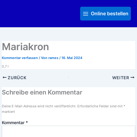
Zum
Main
Inhalt
Menu
Online bestellen
springen
Mariakron
Kommentar verfassen
/ Von
rames
/
16. Mai 2024
0,7 l
ZURÜCK
WEITER
Schreibe einen Kommentar
Deine E-Mail-Adresse wird nicht veröffentlicht.
Erforderliche Felder sind mit
*
markiert
Kommentar
*