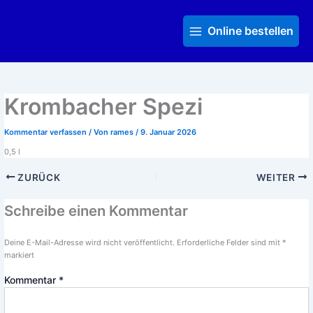
Zum
Main
Inhalt
Menu
Online bestellen
springen
Krombacher Spezi
Kommentar verfassen
/ Von
rames
/
9. Januar 2026
0,5 l
ZURÜCK
WEITER
Schreibe einen Kommentar
Deine E-Mail-Adresse wird nicht veröffentlicht.
Erforderliche Felder sind mit
*
markiert
Kommentar
*