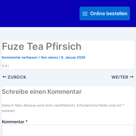
Zum
Main
Inhalt
Menu
Online bestellen
springen
Fuze Tea Pfirsich
Kommentar verfassen
/ Von
rames
/
9. Januar 2026
0,4 l
ZURÜCK
WEITER
Schreibe einen Kommentar
Deine E-Mail-Adresse wird nicht veröffentlicht.
Erforderliche Felder sind mit
*
markiert
Kommentar
*