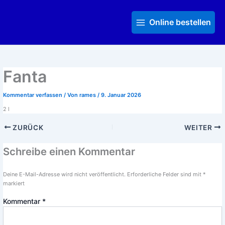
Zum
Main
Inhalt
Menu
Online bestellen
springen
Fanta
Kommentar verfassen
/ Von
rames
/
9. Januar 2026
2 l
ZURÜCK
WEITER
Schreibe einen Kommentar
Deine E-Mail-Adresse wird nicht veröffentlicht.
Erforderliche Felder sind mit
*
markiert
Kommentar
*