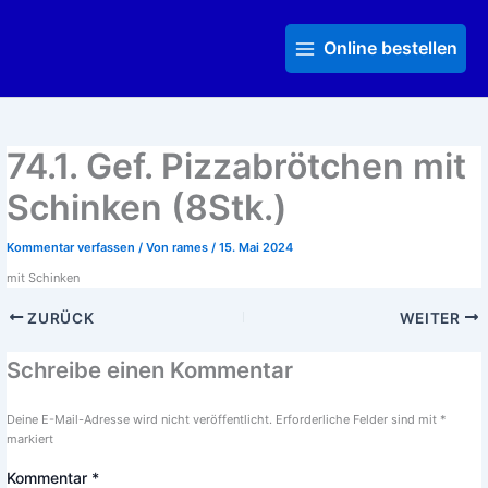
Zum
Main
Inhalt
Menu
Online bestellen
springen
74.1. Gef. Pizzabrötchen mit
Schinken (8Stk.)
Kommentar verfassen
/ Von
rames
/
15. Mai 2024
mit Schinken
ZURÜCK
WEITER
Schreibe einen Kommentar
Deine E-Mail-Adresse wird nicht veröffentlicht.
Erforderliche Felder sind mit
*
markiert
Kommentar
*