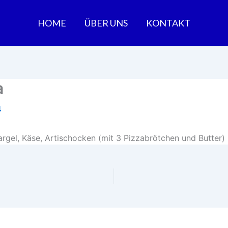
HOME
ÜBER UNS
KONTAKT
a
4
pargel, Käse, Artischocken (mit 3 Pizzabrötchen und Butter)