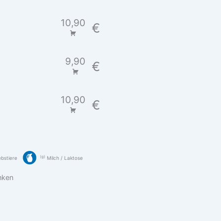
10,90
€
9,90
€
10,90
€
g
bstiere
Milch / Laktose
nken