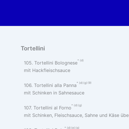
Zum
Inhalt
springen
Tortellini
d
105. Tortellini Bolognese
mit Hackfleischsauce
d
g
9
106. Tortellini alla Panna
mit Schinken in Sahnesauce
d
g
107. Tortellini al Forno
mit Schinken, Fleischsauce, Sahne und Käse üb
d
e
g