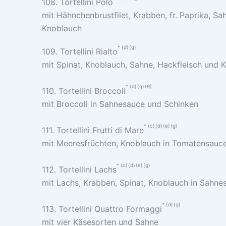
108. Tortellini Polo
mit Hähnchenbrustfilet, Krabben, fr. Paprika, Sa
Knoblauch
d
g
109. Tortellini Rialto
mit Spinat, Knoblauch, Sahne, Hackfleisch und
d
g
9
110. Tortellini Broccoli
mit Broccoli in Sahnesauce und Schinken
c
d
e
g
111. Tortellini Frutti di Mare
mit Meeresfrüchten, Knoblauch in Tomatensauc
c
d
e
g
112. Tortellini Lachs
mit Lachs, Krabben, Spinat, Knoblauch in Sahne
d
g
113. Tortellini Quattro Formaggi
mit vier Käsesorten und Sahne