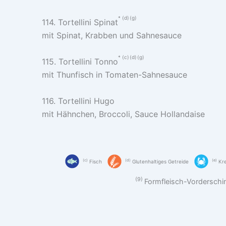
d
g
114. Tortellini Spinat
mit Spinat, Krabben und Sahnesauce
c
d
g
115. Tortellini Tonno
mit Thunfisch in Tomaten-Sahnesauce
116. Tortellini Hugo
mit Hähnchen, Broccoli, Sauce Hollandaise
c
d
e
Fisch
Glutenhaltiges Getreide
Kre
9
Formfleisch-Vorderschi