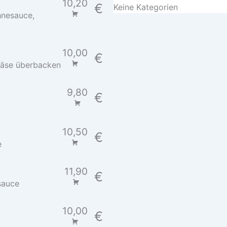
10,20
€
Keine Kategorien
hnesauce,
10,00
€
 Käse überbacken
9,80
€
10,50
€
e
11,90
€
sauce
10,00
€