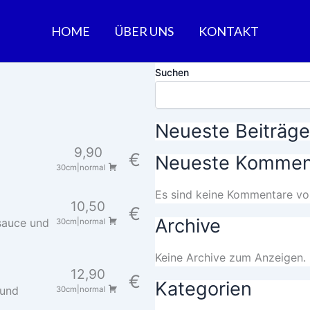
HOME
ÜBER UNS
KONTAKT
Suchen
Neueste Beiträge
9,90
€
Neueste Kommen
30cm|normal
Es sind keine Kommentare vo
10,50
€
Archive
sauce und
30cm|normal
Keine Archive zum Anzeigen.
12,90
€
Kategorien
 und
30cm|normal