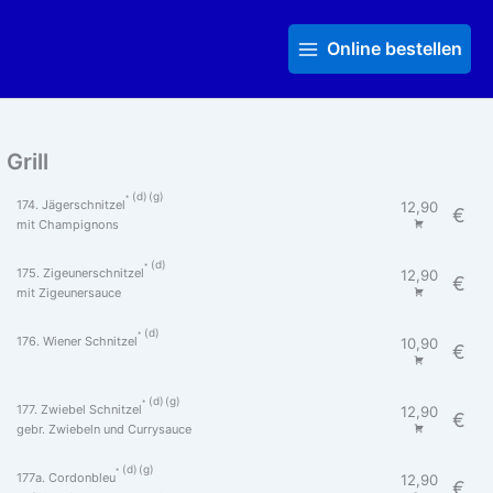
Zum
Main
Inhalt
Menu
Online bestellen
springen
Grill
d
g
174. Jägerschnitzel
12,90
€
mit Champignons
d
175. Zigeunerschnitzel
12,90
€
mit Zigeunersauce
d
176. Wiener Schnitzel
10,90
€
d
g
177. Zwiebel Schnitzel
12,90
€
gebr. Zwiebeln und Currysauce
d
g
177a. Cordonbleu
12,90
€