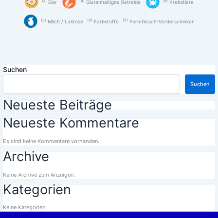
a
d
e
Eier
Glutenhaltiges Getreide
Krebstiere
g
8
9
Milch / Laktose
Farbstoffe
Formfleisch-Vorderschinken
Suchen
Suchen
Neueste Beiträge
Neueste Kommentare
Es sind keine Kommentare vorhanden.
Archive
Keine Archive zum Anzeigen.
Kategorien
Keine Kategorien