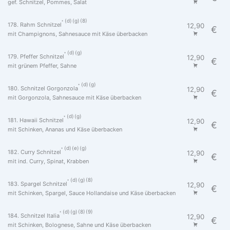
gef. Schnitzel, Pommes, Salat
d
g
8
178. Rahm Schnitzel
12,90
€
mit Champignons, Sahnesauce mit Käse überbacken
d
g
179. Pfeffer Schnitzel
12,90
€
mit grünem Pfeffer, Sahne
d
g
180. Schnitzel Gorgonzola
12,90
€
mit Gorgonzola, Sahnesauce mit Käse überbacken
d
g
181. Hawaii Schnitzel
12,90
€
mit Schinken, Ananas und Käse überbacken
d
e
g
182. Curry Schnitzel
12,90
€
mit ind. Curry, Spinat, Krabben
d
g
8
183. Spargel Schnitzel
12,90
€
mit Schinken, Spargel, Sauce Hollandaise und Käse überbacken
d
g
8
9
184. Schnitzel Italia
12,90
€
mit Schinken, Bolognese, Sahne und Käse überbacken