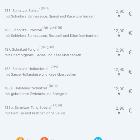
8
9
185. Schnitzel Spinat
12,90
€
mit Schinken, Sahnesauce, Spinat und Käse überbacken
d
g
8
9
186. Schnitzel Broccoli
12,90
€
mit Schinken, Sahnesauce, Broccoli und Käse überbacken
d
g
8
187. Schnitzel Funghi
12,90
€
mit Champignons, Sahne und Käse überbacken
d
g
188. Schnitzel Hollandaise
12,90
€
mit Sauce Hollandaise und Käse überbacken
a
d
188a. Holsteiner Schnitzel
12,90
€
mit gebratenen Zwiebeln und Spiegelei
a
d
188b. Schnitzel Tony Spezial
12,90
€
mit Gemüse und Krabben ohne Sauce