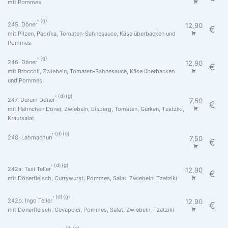
mit Pommes
g
245. Döner
12,90
€
mit Pilzen, Paprika, Tomaten-Sahnesauce, Käse überbacken und
Pommes
g
246. Döner
12,90
€
mit Broccoli, Zwiebeln, Tomaten-Sahnesauce, Käse überbacken
und Pommes
d
g
247. Durum Döner
7,50
€
mit Hähnchen Döner, Zwiebeln, Eisberg, Tomaten, Gurken, Tzatziki,
Krautsalat
d
g
248. Lahmachun
7,50
€
d
g
242a. Taxi Teller
12,90
€
mit Dönerfleisch, Currywurst, Pommes, Salat, Zwiebeln, Tzatziki
d
g
242b. Ingo Teller
12,90
€
mit Dönerfleisch, Cevapcici, Pommes, Salat, Zwiebeln, Tzatziki