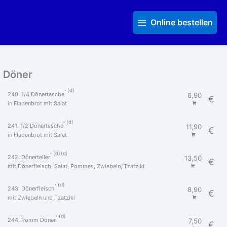
Zum
Main
Inhalt
Menu
Online bestellen
springen
Döner
d
240. 1/4 Dönertasche
6,90
€
in Fladenbrot mit Salat
d
241. 1/2 Dönertasche
11,90
€
in Fladenbrot mit Salat
d
g
242. Dönerteller
13,50
€
mit Dönerfleisch, Salat, Pommes, Zwiebeln, Tzatziki
d
243. Dönerfleisch
8,90
€
mit Zwiebeln und Tzatziki
d
244. Pomm Döner
7,50
€