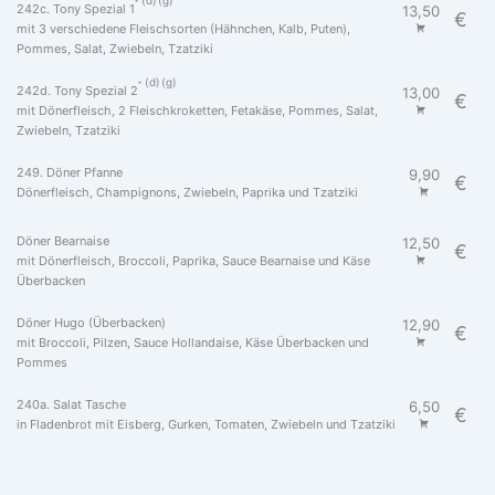
d
g
242c. Tony Spezial 1
13,50
€
mit 3 verschiedene Fleischsorten (Hähnchen, Kalb, Puten),
Pommes, Salat, Zwiebeln, Tzatziki
d
g
242d. Tony Spezial 2
13,00
€
mit Dönerfleisch, 2 Fleischkroketten, Fetakäse, Pommes, Salat,
Zwiebeln, Tzatziki
249. Döner Pfanne
9,90
€
Dönerfleisch, Champignons, Zwiebeln, Paprika und Tzatziki
Döner Bearnaise
12,50
€
mit Dönerfleisch, Broccoli, Paprika, Sauce Bearnaise und Käse
Überbacken
Döner Hugo (Überbacken)
12,90
€
mit Broccoli, Pilzen, Sauce Hollandaise, Käse Überbacken und
Pommes
240a. Salat Tasche
6,50
€
in Fladenbrot mit Eisberg, Gurken, Tomaten, Zwiebeln und Tzatziki