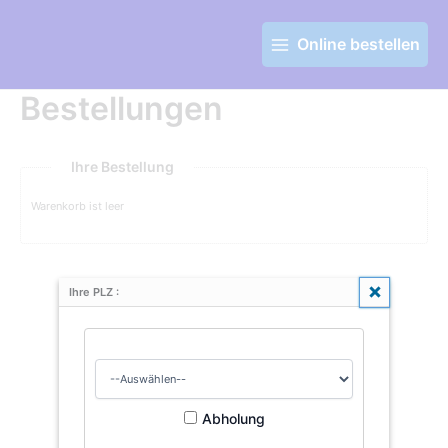
Zum
Main
Inhalt
Menu
Online bestellen
springen
Bestellungen
Ihre Bestellung
Warenkorb ist leer
Schließen
Ihre PLZ :
Abholung